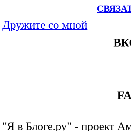
СВЯЗА
Дружите со мной
ВК
F
"Я в Блоге.ру" - проект 