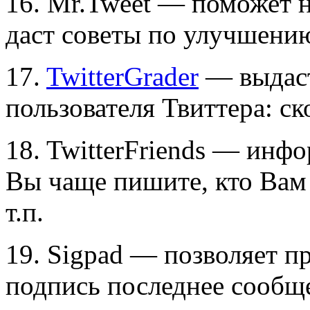
16. Mr.Tweet — поможет 
даст советы по улучшению
17.
TwitterGrader
— выдаст
пользователя Твиттера: ско
18. TwitterFriends — инф
Вы чаще пишите, кто Вам 
т.п.
19. Sigpad — позволяет пр
подпись последнее сообще