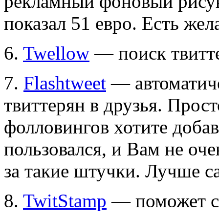
рекламный фоновый рисун
показал 51 евро. Есть же
6.
Twellow
— поиск твитте
7.
Flashtweet
— автоматиче
твиттерян в друзья. Прост
фолловингов хотите добав
пользовался, и Вам не оче
за такие штучки. Лучше с
8.
TwitStamp
— поможет со