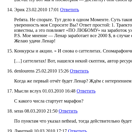
Эрик
23.02.2010 17:01
Ответить
Ребята. Не спорьте. Тут дело в одном Моменте. Суть тако
уверенность моя Спросите Вы? Ответ простой: 1. Траекто
известны, а это повлияет «ПО ЛЮБОМУ» на заработок уж
P.S. Мое мнение — Ленар заработает все 2000 $, в случае 
Желаю удачи Ленар!
Конкурсы и акции. » И снова о саттелитах. Спомарафонч
[…] саттелитах! Вот, нашелся некий скептик, автор ресур
denlourens
25.02.2010 15:26
Ответить
Когда же первый отчёт будет Ленар? Ждём с нетерпением 
Мысли вслух
01.03.2010 16:48
Ответить
С какого числа стартует марафон?
seras
08.03.2010 21:50
Ответить
По пунктам что указал nethead, тогда действительно буде
Дмитрий
10.03.2010 17:17
Ответить