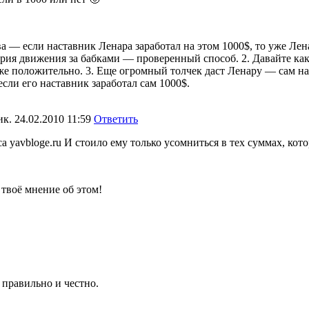
ва — если наставник Ленара заработал на этом 1000$, то уже Лен
рия движения за бабками — проверенный способ. 2. Давайте как
е положительно. 3. Еще огромный толчек даст Ленару — сам на
если его наставник заработал сам 1000$.
ик.
24.02.2010 11:59
Ответить
са yavbloge.ru И стоило ему только усомниться в тех суммах, кот
твоё мнение об этом!
т правильно и честно.