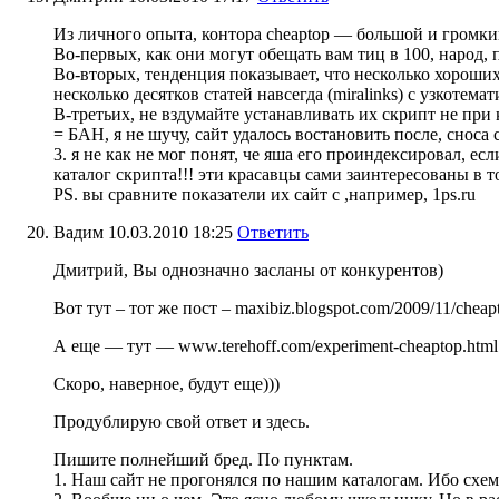
Из личного опыта, контора cheaptop — большой и гром
Во-первых, как они могут обещать вам тиц в 100, народ,
Во-вторых, тенденция показывает, что несколько хороших
несколько десятков статей навсегда (miralinks) с узкотема
В-третьих, не вздумайте устанавливать их скрипт не при 
= БАН, я не шучу, сайт удалось востановить после, сноса
3. я не как не мог понят, че яша его проиндексировал, ес
каталог скрипта!!! эти красавцы сами заинтересованы в 
PS. вы сравните показатели их сайт с ,например, 1ps.ru
Вадим
10.03.2010 18:25
Ответить
Дмитрий, Вы однозначно засланы от конкурентов)
Вот тут – тот же пост – maxibiz.blogspot.com/2009/11/cheap
А еще — тут — www.terehoff.com/experiment-cheaptop.html
Скоро, наверное, будут еще)))
Продублирую свой ответ и здесь.
Пишите полнейший бред. По пунктам.
1. Наш сайт не прогонялся по нашим каталогам. Ибо схем