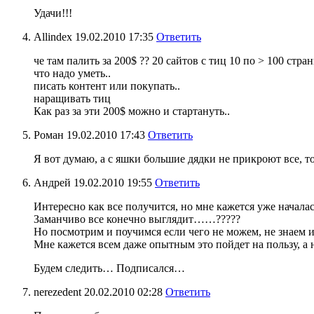
Удачи!!!
Allindex
19.02.2010 17:35
Ответить
че там палить за 200$ ?? 20 сайтов с тиц 10 по > 100 стр
что надо уметь..
писать контент или покупать..
наращивать тиц
Как раз за эти 200$ можно и стартануть..
Роман
19.02.2010 17:43
Ответить
Я вот думаю, а с яшки большие дядки не прикроют все, то
Андрей
19.02.2010 19:55
Ответить
Интересно как все получится, но мне кажется уже начала
Заманчиво все конечно выглядит……?????
Но посмотрим и поучимся если чего не можем, не знаем
Мне кажется всем даже опытным это пойдет на пользу, а 
Будем следить… Подписался…
nerezedent
20.02.2010 02:28
Ответить