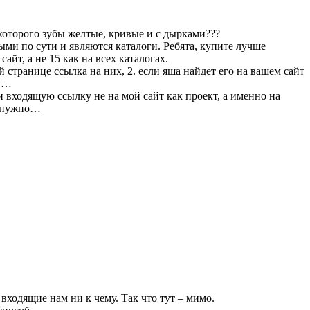
 которого зубы желтые, кривые и с дырками???
ыми по сути и являются каталоги. Ребята, купите лучше
айт, а не 15 как на всех каталогах.
й странице ссылка на них, 2. если яша найдет его на вашем сайт
ну…
ли входящую ссылку не на мой сайт как проект, а именно на
то нужно…
входящие нам ни к чему. Так что тут – мимо.