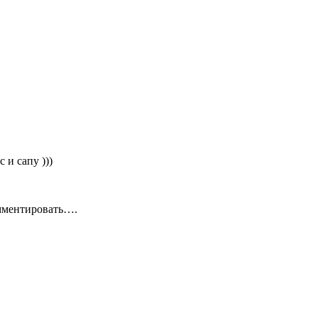
 и сапу )))
омментировать….