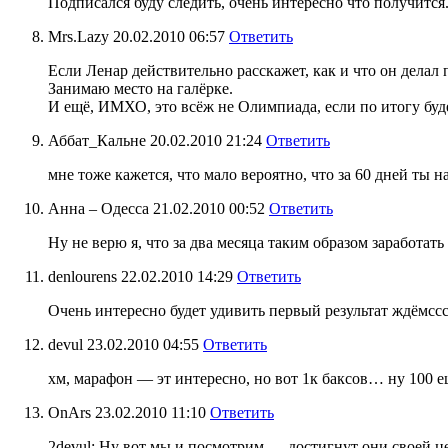
Подписался буду следить, очень интересно что получится.
Mrs.Lazy
20.02.2010 06:57
Ответить
Если Ленар действительно расскажет, как и что он делал п
Занимаю место на галёрке.
И ещё, ИМХО, это всёж не Олимпиада, если по итогу будет
Аббат_Кальне
20.02.2010 21:24
Ответить
мне тоже кажется, что мало вероятно, что за 60 дней ты
Анна – Одесса
21.02.2010 00:52
Ответить
Ну не верю я, что за два месяца таким образом заработат
denlourens
22.02.2010 14:29
Ответить
Очень интересно будет удивить первый результат ждёмссс
devul
23.02.2010 04:55
Ответить
хм, марафон — эт интересно, но вот 1к баксов… ну 100 е
OnArs
23.02.2010 11:10
Ответить
2devul: Ну вот мы и посмотрим — достигнут они своей це