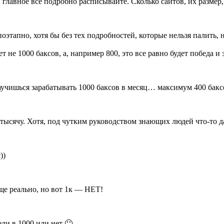
 главное все подробно расписывайте. Сколько сайтов, их размер, 
оэтапно, хотя бы без тех подробностей, которые нельзя палить, но
 не 1000 баксов, а, например 800, это все равно будет победа и 
 научишься зарабатывать 1000 баксов в месяц… максимум 400 бакс
ь тысячу. Хотя, под чутким руководством знающих людей что-то д
))
ще реально, но вот 1к — НЕТ!
ли в 1000 или нет 🙂