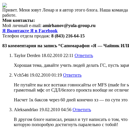
Привет. Меня зовут Ленар и я автор этого блога. Наша коман
работе.
Мои контакты:
Мой личный e-mail:
amirhanov@yula-group.ru
Я Вконтакте
Я в Facebook
Телефон отдела продаж:
8 (843) 216-64-15
83 комментария на запись “Сапомарафон «Я — Чайник ИЛИ о
Taylor Derden
18.02.2010 22:11
Ответить
Хорошая тема, давайте учить людей делать ГС, пусть зара
Vch54ti
19.02.2010 01:19
Ответить
Не путайте вы все всетаки говносайты от MFS (made for s
грамотный мфс от СДЛ/белого проекта вообще не отлич
Насчет 1к баксов через 60 дней конечно хз — по сути эт
Aleksandrlao
19.02.2010 04:56
Ответить
В другом блоге написал, решил и тут написать о том, что
которую попоробую достигнуть паралельно с тобой!