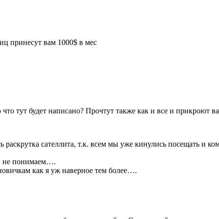
аниц принесут вам 1000$ в мес
 что тут будет написано? Прочтут также как и все и прикроют вас
сь раскрутка сателлита, т.к. всем мы уже кинулись посещать и к
 и не понимаем….
новичкам как я уж наверное тем более….