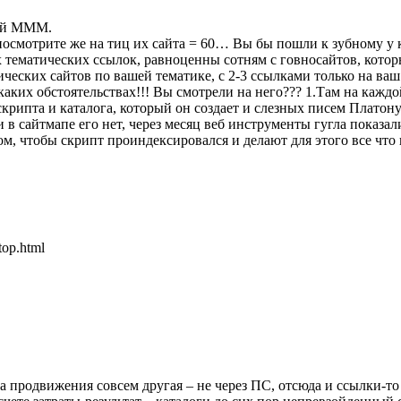
кий МММ.
 посмотрите же на тиц их сайта = 60… Вы бы пошли к зубному у
 тематических ссылок, равноценны сотням с говносайтов, котор
тических сайтов по вашей тематике, с 2-3 ссылками только на ваш с
каких обстоятельствах!!! Вы смотрели на него??? 1.Там на каждо
 скрипта и каталога, который он создает и слезных писем Плато
ли в сайтмапе его нет, через месяц веб инструменты гугла показа
том, чтобы скрипт проиндексировался и делают для этого все ч
top.html
а продвижения совсем другая – не через ПС, отсюда и ссылки-то 