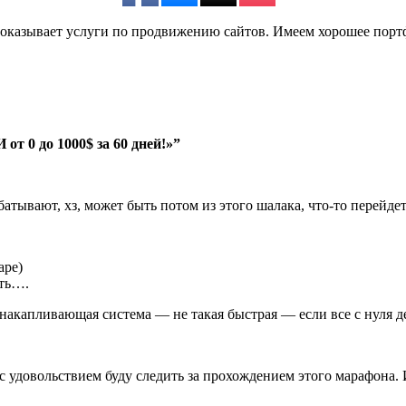
да оказывает услуги по продвижению сайтов. Имеем хорошее по
т 0 до 1000$ за 60 дней!»”
батывают, хз, может быть потом из этого шалака, что-то перейде
ape)
ить….
о накапливающая система — не такая быстрая — если все с нуля 
 с удовольствием буду следить за прохождением этого марафона. И