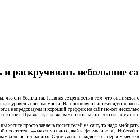
 и раскручивать небольшие са
, что она бесплатна. Главная ее ценность в том, что она имеют 
акой-то уровень посещаемости. На поисковую систему идут люди 
иногда непредсказуем и хороший траффик на сайт может несколь
 не стоит. Правда, тут также важно осознавать, что позиция поз
вы хотите просто завлечь посетителей на сайт, то надо выбират
вой посетитель — максимально сужайте формулировку. Избегайт
 вам больше понравятся. Одни сайты находятся на первом месте