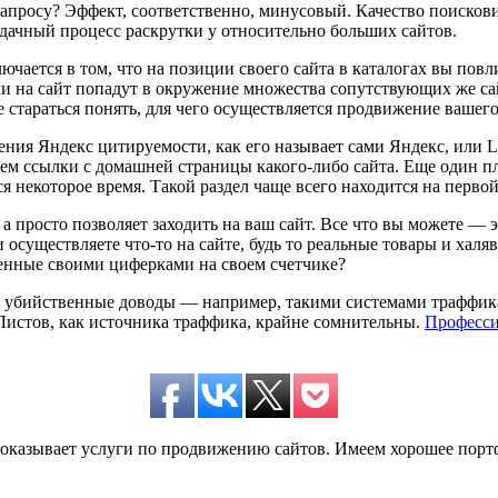
запросу? Эффект, соответственно, минусовый. Качество поисковик
удачный процесс раскрутки у относительно больших сайтов.
чается в том, что на позиции своего сайта в каталогах вы повли
и на сайт попадут в окружение множества сопутствующих же сай
е стараться понять, для чего осуществляется продвижение вашего
ния Яндекс цитируемости, как его называет сами Яндекс, или Li
чем ссылки с домашней страницы какого-либо сайта. Еще один пл
ся некоторое время. Такой раздел чаще всего находится на первой
 просто позволяет заходить на ваш сайт. Все что вы можете — э
осуществляете что-то на сайте, будь то реальные товары и халя
оченные своими циферками на своем счетчике?
, убийственные доводы — например, такими системами траффика 
пЛистов, как источника траффика, крайне сомнительны.
Професси
да оказывает услуги по продвижению сайтов. Имеем хорошее по