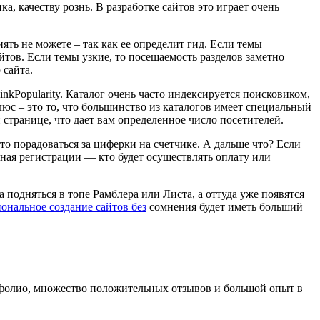
а, качеству рознь. В разработке сайтов это играет очень
ять не можете – так как ее определит гид. Если темы
тов. Если темы узкие, то посещаемость разделов заметно
 сайта.
nkPopularity. Каталог очень часто индексируется поисковиком,
юс – это то, что большинство из каталогов имеет специальный
 странице, что дает вам определенное число посетителей.
то порадоваться за циферки на счетчике. А дальше что? Если
вная регистрации — кто будет осуществлять оплату или
подняться в топе Рамблера или Листа, а оттуда уже появятся
ональное создание сайтов без
сомнения будет иметь больший
ртфолио, множество положительных отзывов и большой опыт в