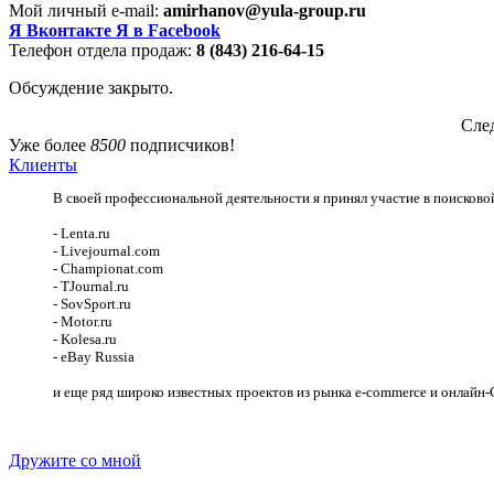
Мой личный e-mail:
amirhanov@yula-group.ru
Я Вконтакте
Я в Facebook
Телефон отдела продаж:
8 (843) 216-64-15
Обсуждение закрыто.
След
Уже более
8500
подписчиков!
Клиенты
В своей профессиональной деятельности я принял участие в поисково
- Lenta.ru
- Livejournal.com
- Championat.com
- TJournal.ru
- SovSport.ru
- Motor.ru
- Kolesa.ru
- eBay Russia
и еще ряд широко известных проектов из рынка e-commerce и онлайн
Дружите со мной