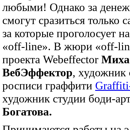
любыми! Однако за денеж
смогут сразиться только 
за которые проголосует н
«off-line». В жюри «off-l
проекта Webeffector
Миха
ВебЭффектор
, художник
росписи граффити
Graffit
художник студии боди-ар
Богатова.
Принимаются работы на э