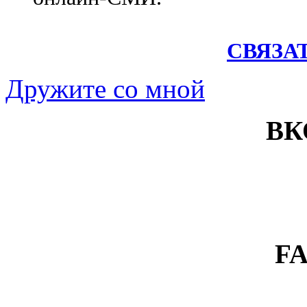
СВЯЗА
Дружите со мной
ВК
F