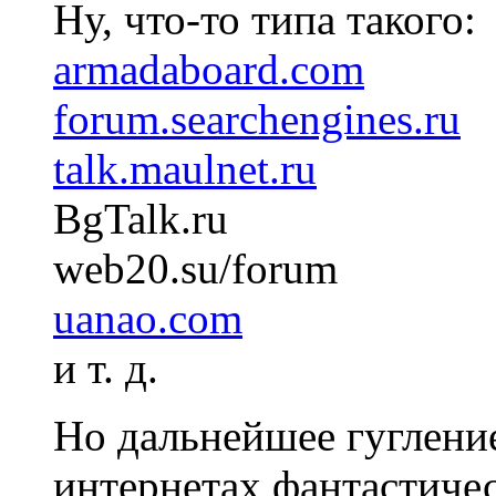
Ну, что-то типа такого:
armadaboard.com
forum.searchengines.ru
talk.maulnet.ru
BgTalk.ru
web20.su/forum
uanao.com
и т. д.
Но дальнейшее гугление 
интернетах
фантастиче