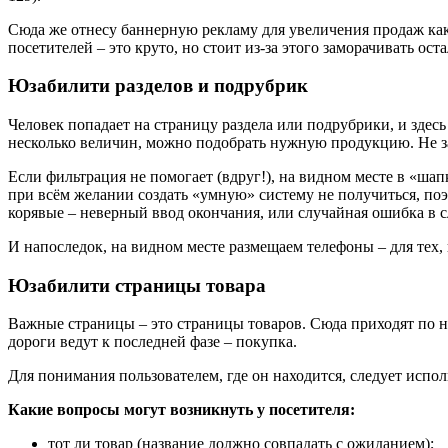
Сюда же отнесу баннерную рекламу для увеличения продаж как
посетителей – это круто, но стоит из-за этого заморачивать ос
Юзабилити разделов и подрубрик
Человек попадает на страницу раздела или подрубрики, и здесь
несколько величин, можно подобрать нужную продукцию. Не за
Если фильтрация не помогает (вдруг!), на видном месте в «шап
при всём желании создать «умную» систему не получиться, по
корявые – неверный ввод окончания, или случайная ошибка в 
И напоследок, на видном месте размещаем телефоны – для тех, 
Юзабилити страницы товара
Важные страницы – это страницы товаров. Сюда приходят по 
дороги ведут к последней фазе – покупка.
Для понимания пользователем, где он находится, следует испол
Какие вопросы могут возникнуть у посетителя:
тот ли товар (название должно совпадать с ожиданием);