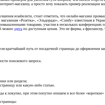
интернет-магазину, а просто хочу показать пример реализации к
учшения юзабилити, стоит отметить, что онлайн-магазин пром
 магазинам «Розетка», «Эльдорадо», «Comfy» известным в Украи
 промышленными товарами, участия в нескольких конференциях
MS можно
здесь
по доступным ценам. Это не фирма, а фрилансер, т
еля кратчайший путь от посадочной страницы до оформления за
ности поискового запроса.
ики или раздела;
 страницу или какую-либо статью.
цы к покупке, при этом попутно опишем и все более «короткие» 
 страницы: