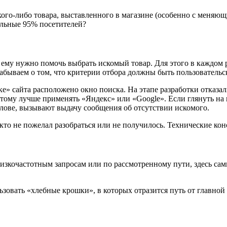
ого-либо товара, выставленного в магазине (особенно с меняю
тальные 95% посетителей?
 ему нужно помочь выбрать искомый товар. Для этого в каждом р
бываем о том, что критерии отбора должны быть пользовательс
ке» сайта расположено окно поиска. На этапе разработки отказал
этому лучше применять «Яндекс» или «Google». Если глянуть на
слове, вызывают выдачу сообщения об отсутствии искомого.
кто не пожелал разобраться или не получилось. Технические конс
низкочастотным запросам или по рассмотренному пути, здесь с
ьзовать «хлебные крошки», в которых отразится путь от главной