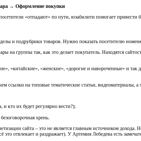
ара → Оформление покупки
 посетители «отпадают» по пути, юзабилити помогает привести 
делы и подрубрики товаров. Нужно показать посетителю номенкл
ры на группы так, как это делает покупатель. Находятся сайтос
е», «китайские», «женские», «дорогие и навороченные» и так д
ажем ссылки на топовые тематические статьи, видеоматериалы, а
 и кто их будет регулярно вести?);
 безоговорочная хрень.
етизации сайта – это не является главным источником дохода. 
ё это отвлекает и раздражает). У Артемия Лебедева есть замечат