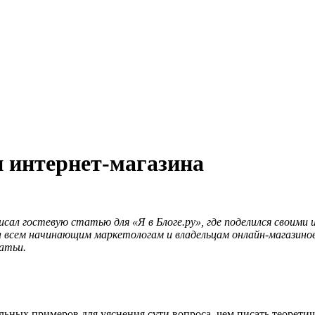
 интернет-магазина
сал гостевую статью для «Я в Блоге.ру», где поделился своими
а всем начинающим маркетологам и владельцам онлайн-магазинов
атьи.
еальных примеров для уяснения сути вопроса, чем писать теоре