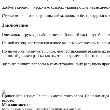
Хлебные крошки
– несколько ссылок, указывающие иерархическ
Первое окно
– часть страницы сайта, видимая без прокрутки м
Заключение
Описанная структура сайта отвечает большей части путей, по ко
На мой взгляд, все представленное выше может помочь многим
Но ничего не придумать лучше, чем тестирование различных ва
знакомый должен рассказывать, что он делает либо что ищет, 
Здесь же пишите вопросы в комментариях, буду регулярно прос
Привет. Меня зовут Ленар и я автор этого блога. Наша коман
работе.
Мои контакты:
Мой личный e-mail:
amirhanov@yula-group.ru