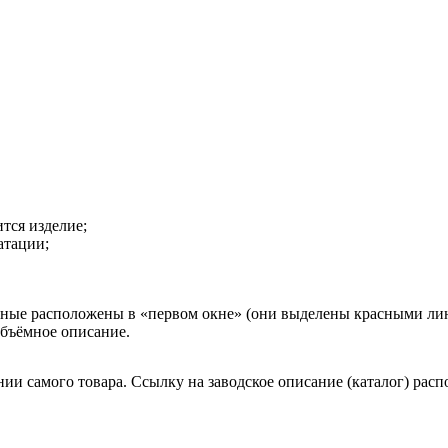
тся изделие;
атации;
ные расположены в «первом окне» (они выделены красными лини
объёмное описание.
ии самого товара. Ссылку на заводское описание (каталог) расп