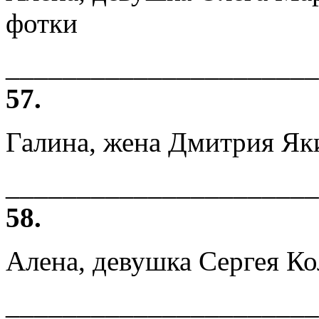
фотки
______________________
57.
Галина, жена Дмитрия Як
______________________
58.
Алена, девушка Сергея Ко
______________________