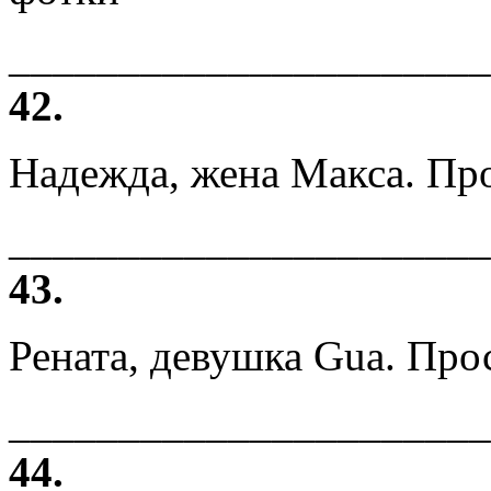
______________________
42.
Надежда, жена Макса. Пр
______________________
43.
Рената, девушка Gua. Про
______________________
44.