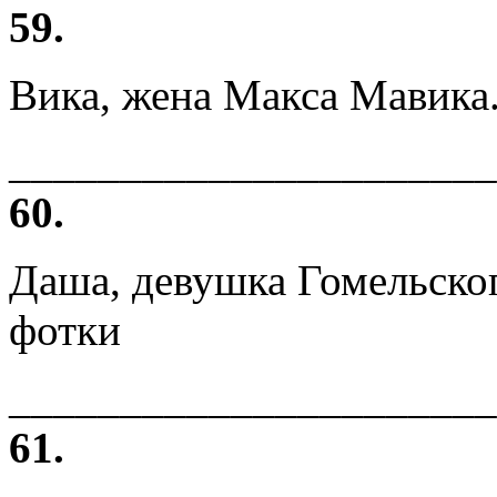
59.
Вика, жена Макса Мавика
______________________
60.
Даша, девушка Гомельског
фотки
______________________
61.