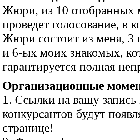
Жюри, из 10 отобранных 
проведет голосование, в 
Жюри состоит из меня, 3 
и 6-ых моих знакомых, кот
гарантируется полная неп
Организационные моме
1. Ссылки на вашу запись
конкурсантов будут появля
странице!