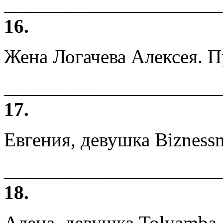
______________________
16.
Жена Логачева Алексея. П
______________________
17.
Евгения, девушка Bizness
______________________
18.
Алена, девушка Tolyamba.