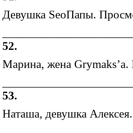
Девушка SeoПапы. Просмо
______________________
52.
Марина, жена Grymaks’а.
______________________
53.
Наташа, девушка Алексея.
______________________