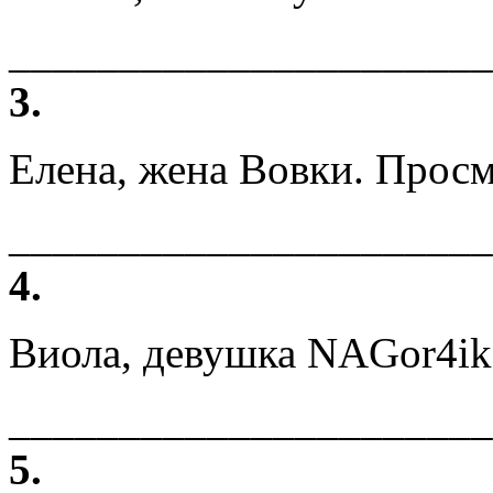
______________________
3.
Елена, жена Вовки. Просм
______________________
4.
Виола, девушка NAGor4ik
______________________
5.