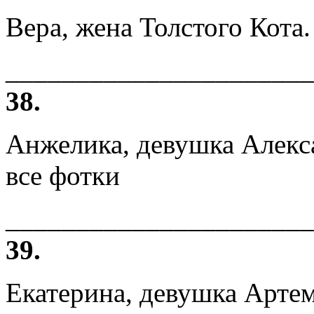
Вера, жена Толстого Кота
______________________
38.
Анжелика, девушка Алекс
все фотки
______________________
39.
Екатерина, девушка Артем