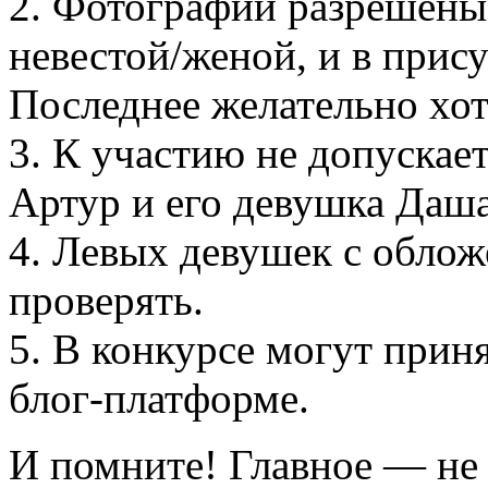
2. Фотографии разрешены 
невестой/женой, и в прису
Последнее желательно хот
3. К участию не допускае
Артур и его девушка Даша
4. Левых девушек с облож
проверять.
5. В конкурсе могут прин
блог-платформе.
И помните! Главное — не