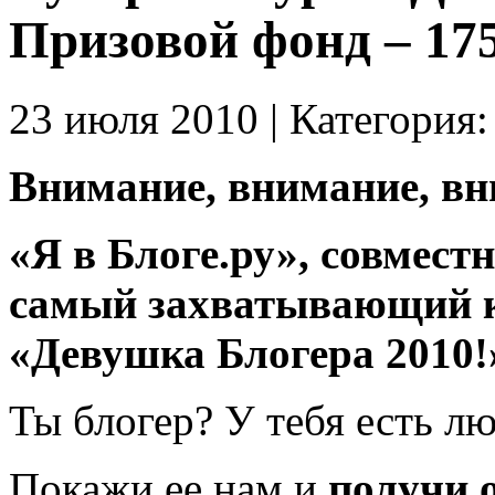
Призовой фонд – 175
23 июля 2010 | Категория
Внимание, внимание, вн
«Я в Блоге.ру», совместн
самый захватывающий ко
«Девушка Блогера 2010!
Ты блогер? У тебя есть л
Покажи ее нам и
получи 