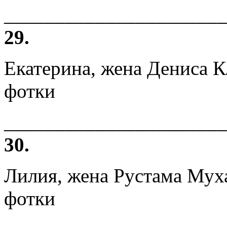
______________________
29.
Екатерина, жена Дениса К
фотки
______________________
30.
Лилия, жена Рустама Муха
фотки